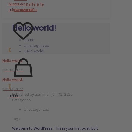
Mistet din
Kaffe & Te
adgangskode?
Børneværelse
Hello world!
Home
Uncategorized
0
Hello world!
Hello world!
juni 13, 2022
Hello world!
0
juni 13, 2022
Published by
admin
on
juni 12, 2025
0,00 kr.
Categories
Uncategorized
Tags
Welcome to WordPress. This is your first post. Edit