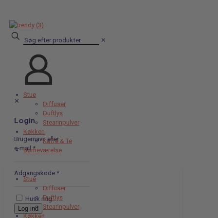
✕
Stue
✕
Diffuser
Duftlys
Login
Stearinpulver
Køkken
Brugernavn eller
Kaffe & Te
e-mail
*
Børneværelse
Adgangskode
*
Stue
Diffuser
Duftlys
Husk mig
Stearinpulver
Log ind
Køkken