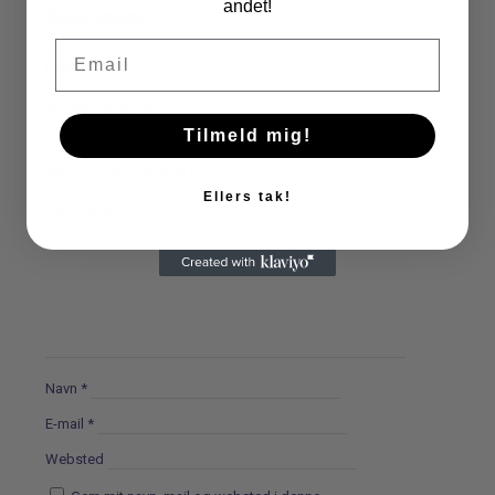
andet!
Hello world!
Email
Read more
Skriv et svar
Tilmeld mig!
Din e-mailadresse vil ikke blive publiceret.
Krævede
felter er markeret med
*
Ellers tak!
Kommentar
*
Navn
*
E-mail
*
Websted