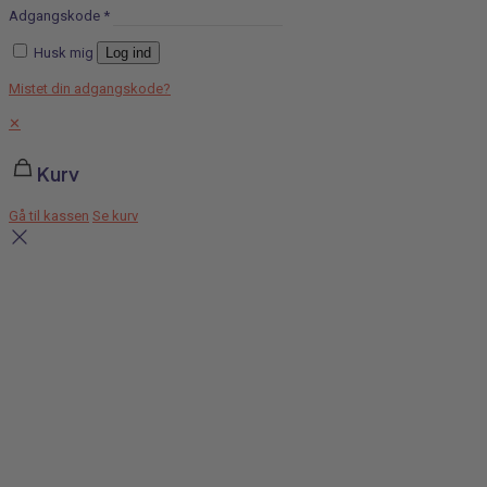
Adgangskode
*
Husk mig
Log ind
Mistet din adgangskode?
✕
Kurv
Gå til kassen
Se kurv