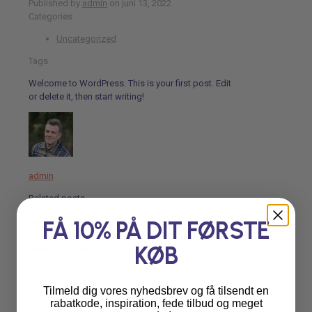
Published by
admin
on
juni 13, 2022
Categories
Uncategorized
Tags
Welcome to WordPress. This is your first post. Edit
or delete it, then start writing!
admin
Related posts
juni 12, 2025
FÅ 10% PÅ DIT FØRSTE
Hello world!
KØB
Read more
Tilmeld dig vores nyhedsbrev og få tilsendt en
juni 13, 2022
rabatkode, inspiration, fede tilbud og meget