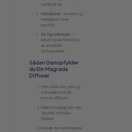
testet på dyr
Håndlavet
– kvalitet og
kærlighed i hvert
produkt
Få ingredienser
–
enkel og ren formel for
en autentisk
duftoplevelse
Sådan Genopfylder
du Din Magrada
Diffuser
Fjern både den ydre og
indre hætte fra din
tomme diffuser.
Hæld forsigtigt den nye
‘Spunky’ duftolie i
flasken.
Indsæt de medfølgende