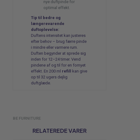
nye duftpinde for
optimal effekt.
Tip til bedre og
længerevarende
duftoplevelse:
Duftens intensitet kan justeres
efter behov – brug færre pinde
i mindre eller varmere rum.
Duften begynder at sprede sig
inden for 12–24 timer. Vend
pindene af og til for en fornyet
effekt. En 200 ml
refill
kan give
op til 32 ugers dejlig
duftglæde.
BE FURNITURE
RELATEREDE VARER