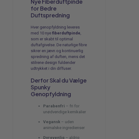
Nye Fiberduftpinde
for Bedre
Duftspredning
Hver genopfyldning leveres
med 10 nye
fiberduftpinde
,
som er skabt til optimal
duftafgivelse. De naturlige fibre
sikrer en jævn og kontinuerlig
spredning af duften, mens det
stilrene design fuldender
udtrykket i din diffuser.
Derfor Skal du Vælge
Spunky
Genopfyldning
Parabenfri
– fri for
unødvendige kemikalier
Vegansk
– uden
animalske ingredienser
Dyrevenlig
– aldrig