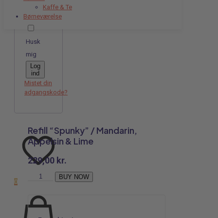
Kaffe & Te
Børneværelse
Husk
mig
Log
ind
Mistet din
adgangskode?
Refill “Spunky” / Mandarin,
Appelsin & Lime
229,00
kr.
Refill
BUY NOW
0
“Spunky”
/
Mandarin,
Appelsin