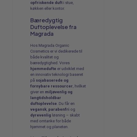
opfriskende duft
i stue,
køkken eller kontor.
Bæredygtig
Duftoplevelse fra
Magrada
Hos Magrada Organic
Cosmetics er vi dedikerede til
både kvalitet og
bæredygtighed. Vores
hjemmedufte
er udviklet med
en innovativ teknologi baseret
på
sojabaserede og
fornybare ressourcer
, hvilket
giver en
miljøvenlig og
langtidsholdbar
duftoplevelse
. Du får en
vegansk
,
parabenfri
og
dyrevenlig
løsning – skabt
med omtanke for både
hjemmet og planeten.