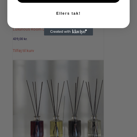
Ellers tak!
Luxurious Room Diffuser, 500ml – Breeze
439,00
kr.
Tilføj til kurv