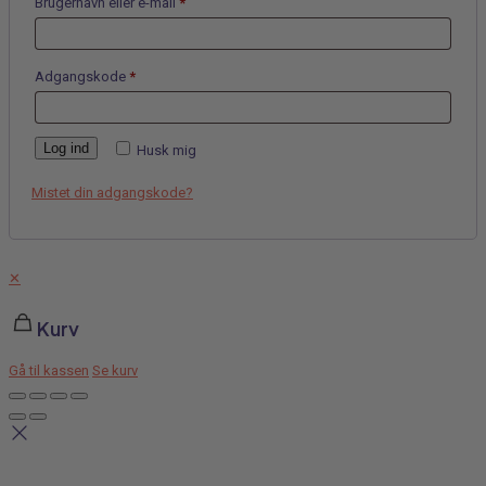
Brugernavn eller e-mail
*
Adgangskode
*
Log ind
Husk mig
Mistet din adgangskode?
✕
Kurv
Gå til kassen
Se kurv