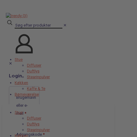
✕
Stue
✕
Diffuser
Duftlys
Login
Stearinpulver
Køkken
Kaffe & Te
Børneværelse
Brugernavn
eller e-
Stue
mail
*
Diffuser
Duftlys
Stearinpulver
Adgangskode
*
Køkken