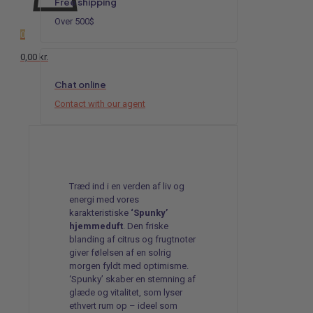
Free shipping
&
Lime
Over 500$
antal
0
0,00 kr.
Chat online
Contact with our agent
Træd ind i en verden af liv og
energi med vores
karakteristiske
‘Spunky’
hjemmeduft
. Den friske
blanding af citrus og frugtnoter
giver følelsen af en solrig
morgen fyldt med optimisme.
‘Spunky’ skaber en stemning af
glæde og vitalitet, som lyser
ethvert rum op – ideel som