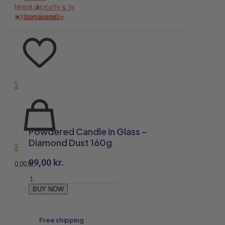
Mistet din
Kaffe & Te
adgangskode?
Børneværelse
0
Powdered Candle in Glass –
Diamond Dust 160g
0
99,00
kr.
0,00 kr.
Powdered
Candle
BUY NOW
in
Glass
-
Free shipping