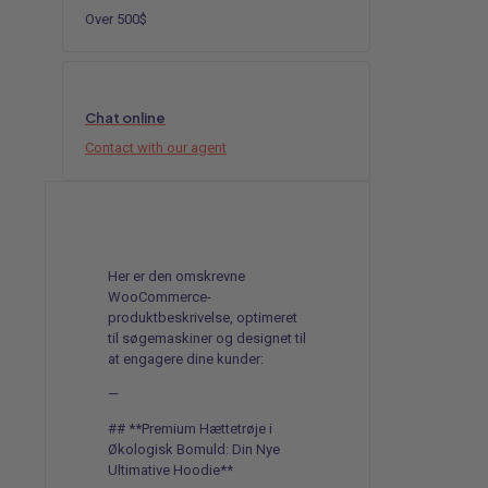
Diamond
Over 500$
Dust
160g
antal
Chat online
Contact with our agent
Her er den omskrevne
WooCommerce-
produktbeskrivelse, optimeret
til søgemaskiner og designet til
at engagere dine kunder:
—
## **Premium Hættetrøje i
Økologisk Bomuld: Din Nye
Ultimative Hoodie**