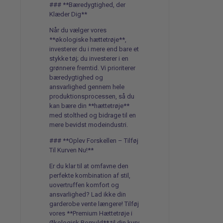
### **Bæredygtighed, der
Klæder Dig**
Når du vælger vores
**økologiske hættetrøje**,
investerer du i mere end bare et
stykke tøj; du investerer i en
grønnere fremtid. Vi prioriterer
bæredygtighed og
ansvarlighed gennem hele
produktionsprocessen, så du
kan bære din **hættetrøje**
med stolthed og bidrage til en
mere bevidst modeindustri.
### **Oplev Forskellen – Tilføj
Til Kurven Nu!**
Er du klar til at omfavne den
perfekte kombination af stil,
uovertruffen komfort og
ansvarlighed? Lad ikke din
garderobe vente længere! Tilføj
vores **Premium Hættetrøje i
Økologisk Bomuld** til din kurv