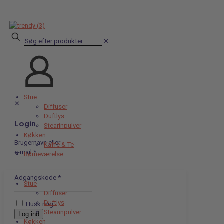
✕
Stue
✕
Diffuser
Duftlys
Login
Stearinpulver
Køkken
Brugernavn eller
Kaffe & Te
e-mail
*
Børneværelse
Adgangskode
*
Stue
Diffuser
Duftlys
Husk mig
Stearinpulver
Log ind
Køkken