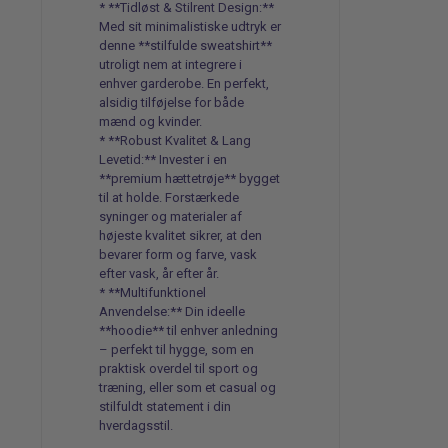
* **Tidløst & Stilrent Design:**
Med sit minimalistiske udtryk er
denne **stilfulde sweatshirt**
utroligt nem at integrere i
enhver garderobe. En perfekt,
alsidig tilføjelse for både
mænd og kvinder.
* **Robust Kvalitet & Lang
Levetid:** Invester i en
**premium hættetrøje** bygget
til at holde. Forstærkede
syninger og materialer af
højeste kvalitet sikrer, at den
bevarer form og farve, vask
efter vask, år efter år.
* **Multifunktionel
Anvendelse:** Din ideelle
**hoodie** til enhver anledning
– perfekt til hygge, som en
praktisk overdel til sport og
træning, eller som et casual og
stilfuldt statement i din
hverdagsstil.