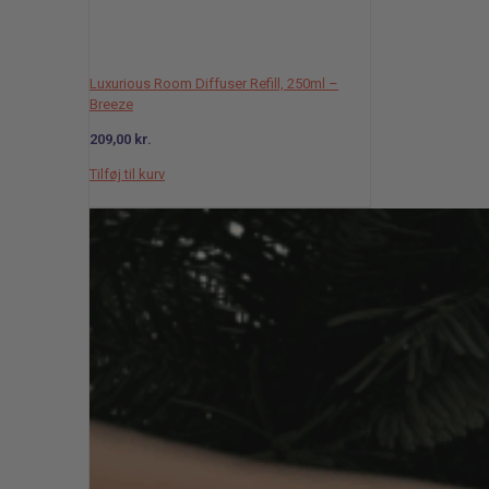
Luxurious Room Diffuser Refill, 250ml –
Breeze
209,00
kr.
Tilføj til kurv