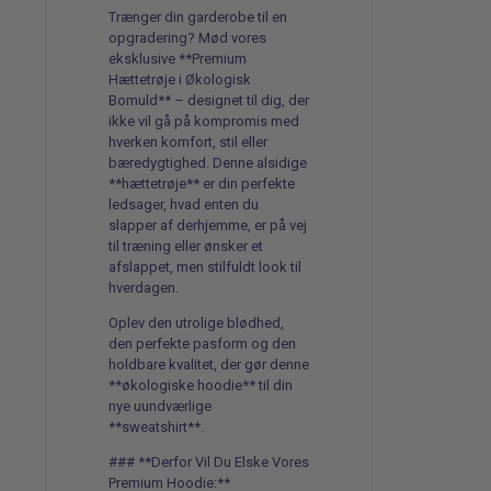
Trænger din garderobe til en
opgradering? Mød vores
eksklusive **Premium
Hættetrøje i Økologisk
Bomuld** – designet til dig, der
ikke vil gå på kompromis med
hverken komfort, stil eller
bæredygtighed. Denne alsidige
**hættetrøje** er din perfekte
ledsager, hvad enten du
slapper af derhjemme, er på vej
til træning eller ønsker et
afslappet, men stilfuldt look til
hverdagen.
Oplev den utrolige blødhed,
den perfekte pasform og den
holdbare kvalitet, der gør denne
**økologiske hoodie** til din
nye uundværlige
**sweatshirt**.
### **Derfor Vil Du Elske Vores
Premium Hoodie:**