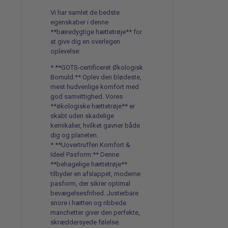
Vi har samlet de bedste
egenskaber i denne
**bæredygtige hættetrøje** for
at give dig en overlegen
oplevelse:
* **GOTS-certificeret Økologisk
Bomuld:** Oplev den blødeste,
mest hudvenlige komfort med
god samvittighed. Vores
**økologiske hættetrøje** er
skabt uden skadelige
kemikalier, hvilket gavner både
dig og planeten.
* **Uovertruffen Komfort &
Ideel Pasform:** Denne
**behagelige hættetrøje**
tilbyder en afslappet, moderne
pasform, der sikrer optimal
bevægelsesfrihed. Justerbare
snore i hætten og ribbede
manchetter giver den perfekte,
skræddersyede følelse.