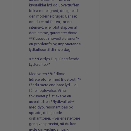
krystalklar lyd og uovertruffen
bekvemmelighed, designet til
den moderne bruger. Uanset
om du er på farten, træner
intensivt, eller blot slapper af
derhjemme, garanterer disse
**Bluetooth hovedtelefoner**
en problemfri og imponerende
lydkulisse til din hverdag.
## **Fordyb Dig i Enestående
Lydkvalitet**
Med vores **trådløse
høretelefoner med Bluetooth**
får du mere end bare lyd – du
får en oplevelse. Vi har
fokuseret på at skabe en
uovertruffen **lydkvalitet**
med dyb, resonant bas og
sprøde, detaljerede
diskanttoner. Hver eneste tone
gengives præcist, så du kan
nyde din yndlingsmusik,