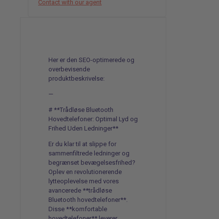
Contact with our agent
Her er den SEO-optimerede og
overbevisende
produktbeskrivelse:
—
# **Trådløse Bluetooth
Hovedtelefoner: Optimal Lyd og
Frihed Uden Ledninger**
Er du klar til at slippe for
sammenfiltrede ledninger og
begrænset bevægelsesfrihed?
Oplev en revolutionerende
lytteoplevelse med vores
avancerede **trådløse
Bluetooth hovedtelefoner**.
Disse **komfortable
hovedtelefoner** leverer