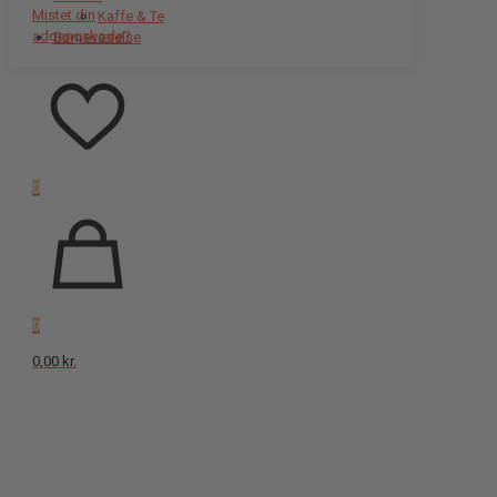
Mistet din
Kaffe & Te
adgangskode?
Børneværelse
0
0
0,00 kr.