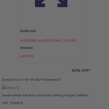
Sold out
La Cafetière Jug with Infuser – 1.5 Liters
339,00
kr.
Læs mere
Subscribe to our newsletter and grab
30% OFF!
[contact-form-7 id="93" title="Newsletter"]
Dansk interiør webshop med base i Herning & lager i baltikum.
CVR: 12345678