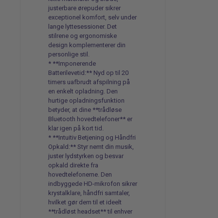
justerbare ørepuder sikrer
exceptionel komfort, selv under
lange lyttesessioner. Det
stilrene og ergonomiske
design komplementerer din
personlige stil.
* **Imponerende
Batterilevetid:** Nyd op til 20
timers uafbrudt afspilning på
en enkelt opladning. Den
hurtige opladningsfunktion
betyder, at dine **trådløse
Bluetooth hovedtelefoner** er
klar igen på kort tid.
* **Intuitiv Betjening og Håndfri
Opkald:** Styr nemt din musik,
juster lydstyrken og besvar
opkald direkte fra
hovedtelefonerne. Den
indbyggede HD-mikrofon sikrer
krystalklare, håndfri samtaler,
hvilket gør dem til et ideelt
**trådløst headset** til enhver