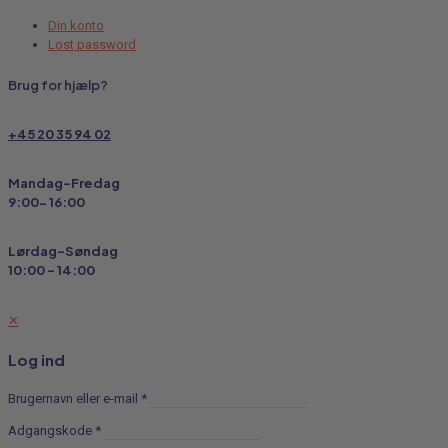
Din konto
Lost password
Brug for hjælp?
+45 20 35 94 02
Mandag-Fredag
9:00- 16:00
Lørdag-Søndag
10:00 - 14:00
✕
Log ind
Brugernavn eller e-mail
*
Adgangskode
*