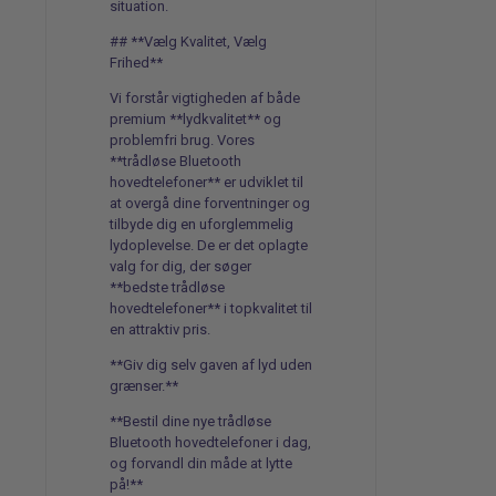
situation.
## **Vælg Kvalitet, Vælg
Frihed**
Vi forstår vigtigheden af både
premium **lydkvalitet** og
problemfri brug. Vores
**trådløse Bluetooth
hovedtelefoner** er udviklet til
at overgå dine forventninger og
tilbyde dig en uforglemmelig
lydoplevelse. De er det oplagte
valg for dig, der søger
**bedste trådløse
hovedtelefoner** i topkvalitet til
en attraktiv pris.
**Giv dig selv gaven af lyd uden
grænser.**
**Bestil dine nye trådløse
Bluetooth hovedtelefoner i dag,
og forvandl din måde at lytte
på!**