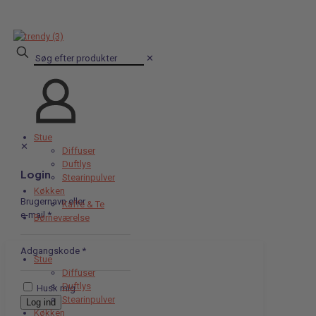
✕
Stue
✕
Diffuser
Duftlys
Login
Stearinpulver
Køkken
Brugernavn eller
Kaffe & Te
e-mail
*
Børneværelse
Adgangskode
*
Stue
Diffuser
Duftlys
Husk mig
Stearinpulver
Log ind
Køkken