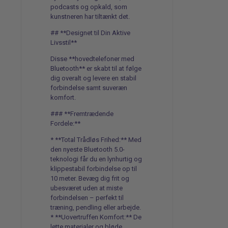
podcasts og opkald, som
kunstneren har tiltænkt det.
## **Designet til Din Aktive
Livsstil**
Disse **hovedtelefoner med
Bluetooth** er skabt til at følge
dig overalt og levere en stabil
forbindelse samt suveræn
komfort.
### **Fremtrædende
Fordele:**
* **Total Trådløs Frihed:** Med
den nyeste Bluetooth 5.0-
teknologi får du en lynhurtig og
klippestabil forbindelse op til
10 meter. Bevæg dig frit og
ubesværet uden at miste
forbindelsen – perfekt til
træning, pendling eller arbejde.
* **Uovertruffen Komfort:** De
lette materialer og bløde,