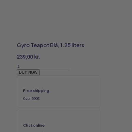
Gyro Teapot Blå, 1.25 liters
239,00
kr.
Gyro
Teapot
BUY NOW
Blå,
1.25
liters
Free shipping
antal
Over 500$
Chat online