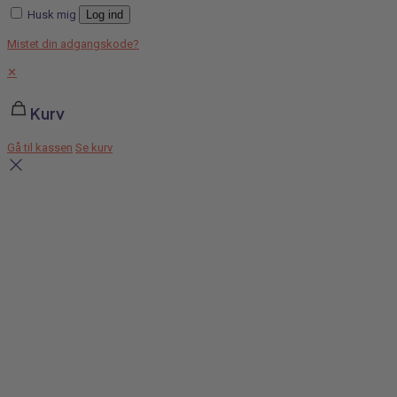
Husk mig
Log ind
Mistet din adgangskode?
✕
Kurv
Gå til kassen
Se kurv