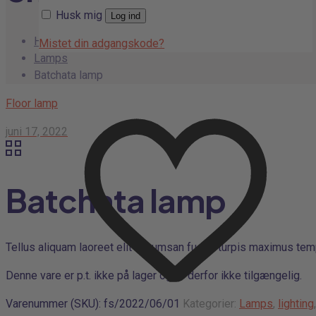
Husk mig
Log ind
Home
Mistet din adgangskode?
Lamps
Batchata lamp
Floor lamp
juni 17, 2022
Batchata lamp
Tellus aliquam laoreet elit accumsan fusce turpis maximus tempu
Denne vare er p.t. ikke på lager og er derfor ikke tilgængelig.
Varenummer (SKU):
fs/2022/06/01
Kategorier:
Lamps
,
lighting