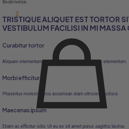
Beskrivelse
0
TRISTIQUE ALIQUET EST TORTOR S
VESTIBULUM FACILISI IN MI MASS
Curabitur tortor
Aliquam elementum ligula erat arcu maecenas hac elementum.
Morbi efficitur
Phasellus molestie arcu accumsan diam ultricies facilisis.
Maecenas ipsum
Etiam ac efficitur odio. Ut eu ex sit amet purus sagittis lacinia.